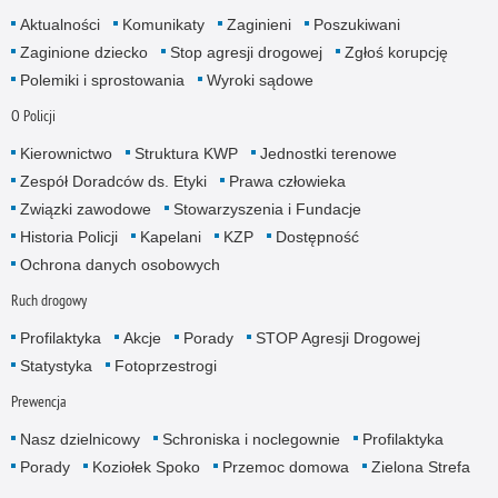
Aktualności
Komunikaty
Zaginieni
Poszukiwani
Zaginione dziecko
Stop agresji drogowej
Zgłoś korupcję
Polemiki i sprostowania
Wyroki sądowe
O Policji
Kierownictwo
Struktura KWP
Jednostki terenowe
Zespół Doradców ds. Etyki
Prawa człowieka
Związki zawodowe
Stowarzyszenia i Fundacje
Historia Policji
Kapelani
KZP
Dostępność
Ochrona danych osobowych
Ruch drogowy
Profilaktyka
Akcje
Porady
STOP Agresji Drogowej
Statystyka
Fotoprzestrogi
Prewencja
Nasz dzielnicowy
Schroniska i noclegownie
Profilaktyka
Porady
Koziołek Spoko
Przemoc domowa
Zielona Strefa