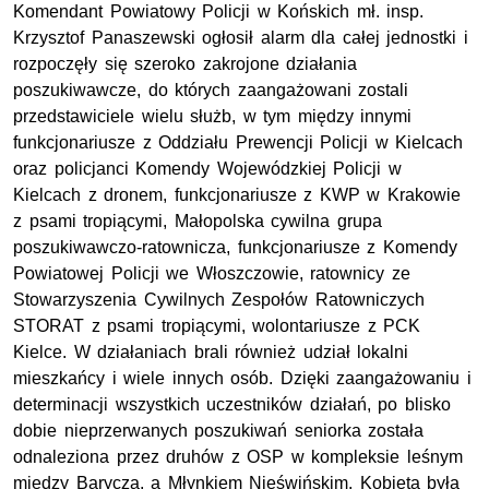
Komendant Powiatowy Policji w Końskich mł. insp.
Krzysztof Panaszewski ogłosił alarm dla całej jednostki i
rozpoczęły się szeroko zakrojone działania
poszukiwawcze, do których zaangażowani zostali
przedstawiciele wielu służb, w tym między innymi
funkcjonariusze z Oddziału Prewencji Policji w Kielcach
oraz policjanci Komendy Wojewódzkiej Policji w
Kielcach z dronem, funkcjonariusze z KWP w Krakowie
z psami tropiącymi, Małopolska cywilna grupa
poszukiwawczo-ratownicza, funkcjonariusze z Komendy
Powiatowej Policji we Włoszczowie, ratownicy ze
Stowarzyszenia Cywilnych Zespołów Ratowniczych
STORAT z psami tropiącymi, wolontariusze z PCK
Kielce. W działaniach brali również udział lokalni
mieszkańcy i wiele innych osób. Dzięki zaangażowaniu i
determinacji wszystkich uczestników działań, po blisko
dobie nieprzerwanych poszukiwań seniorka została
odnaleziona przez druhów z OSP w kompleksie leśnym
między Baryczą, a Młynkiem Nieświńskim. Kobieta była