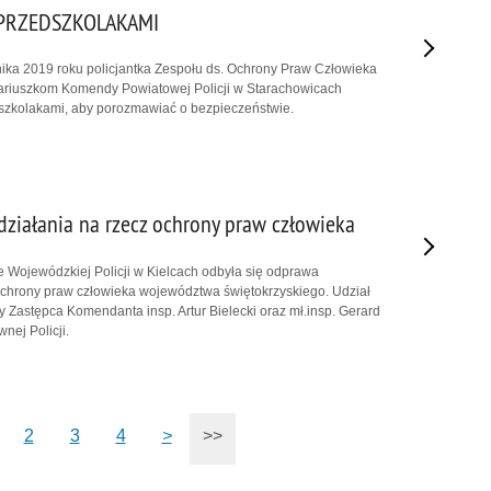
 PRZEDSZKOLAKAMI
ika 2019 roku policjantka Zespołu ds. Ochrony Praw Człowieka
nariuszkom Komendy Powiatowej Policji w Starachowicach
dszkolakami, aby porozmawiać o bezpieczeństwie.
ziałania na rzecz ochrony praw człowieka
 Wojewódzkiej Policji w Kielcach odbyła się odprawa
ochrony praw człowieka województwa świętokrzyskiego. Udział
y Zastępca Komendanta insp. Artur Bielecki oraz mł.insp. Gerard
ej Policji.
2
3
4
>
>>