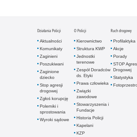
Działania Policji
O Policji
Ruch drogowy
Aktualności
Kierownictwo
Profilaktyka
Komunikaty
Struktura KWP
Akcje
Zaginieni
Jednostki
Porady
terenowe
Poszukiwani
STOP Agresj
Zespół Doradców
Drogowej
Zaginione
ds. Etyki
dziecko
Statystyka
Prawa człowieka
Stop agresji
Fotoprzestr
drogowej
Związki
zawodowe
Zgłoś korupcję
Stowarzyszenia i
Polemiki i
Fundacje
sprostowania
Historia Policji
Wyroki sądowe
Kapelani
KZP