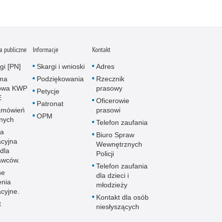
 publiczne
Informacje
Kontakt
gi [PN]
Skargi i wnioski
Adres
rma
Podziękowania
Rzecznik
owa KWP
prasowy
Petycje
E
Oficerowie
Patronat
amówień
prasowi
OPM
znych
Telefon zaufania
la
Biuro Spraw
acyjna
Wewnętrznych
dla
Policji
awców.
Telefon zaufania
ne
dla dzieci i
enia
młodzieży
cyjne.
Kontakt dla osób
t
niesłyszących