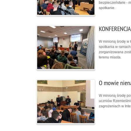
bezpieczeństwie - 
spotkanie.
KONFERENCJA
W minioną środę w 
spotkania w ramach
zorganizowana zosta
terenu miasta.
O mowie niena
W minioną środę pol
uczniów Rzemieślnic
zagrożeniach w Inte