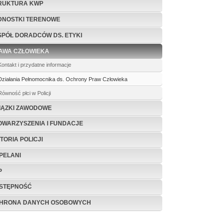
RUKTURA KWP
DNOSTKI TERENOWE
SPÓŁ DORADCÓW DS. ETYKI
AWA CZŁOWIEKA
Kontakt i przydatne informacje
Działania Pełnomocnika ds. Ochrony Praw Człowieka
Równość płci w Policji
IĄZKI ZAWODOWE
OWARZYSZENIA I FUNDACJE
TORIA POLICJI
PELANI
P
STĘPNOŚĆ
HRONA DANYCH OSOBOWYCH