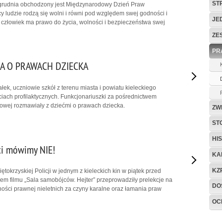
ST
 grudnia obchodzony jest Międzynarodowy Dzień Praw
 ludzie rodzą się wolni i równi pod względem swej godności i
JE
człowiek ma prawo do życia, wolności i bezpieczeństwa swej
ZE
PR
A O PRAWACH DZIECKA
ek, uczniowie szkół z terenu miasta i powiatu kieleckiego
ęciach profilaktycznych. Funkcjonariuszki za pośrednictwem
gowej rozmawiały z dziećmi o prawach dziecka.
ZW
ST
HIS
ci mówimy NIE!
KA
KZ
ętokrzyskiej Policji w jednym z kieleckich kin w piątek przed
 filmu „Sala samobójców. Hejter” przeprowadziły prelekcje na
DO
ości prawnej nieletnich za czyny karalne oraz łamania praw
OC