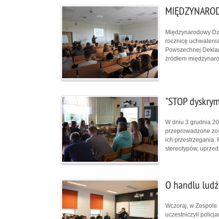
MIĘDZYNAROD
Międzynarodowy Dzi
rocznicę uchwaleni
Powszechnej Deklara
źródłem międzynaro
"STOP dyskrymi
W dniu 3 grudnia 2
przeprowadzone zost
ich przestrzegania.
stereotypów, uprzed
O handlu ludź
Wczoraj, w Zespole 
uczestniczyli polic