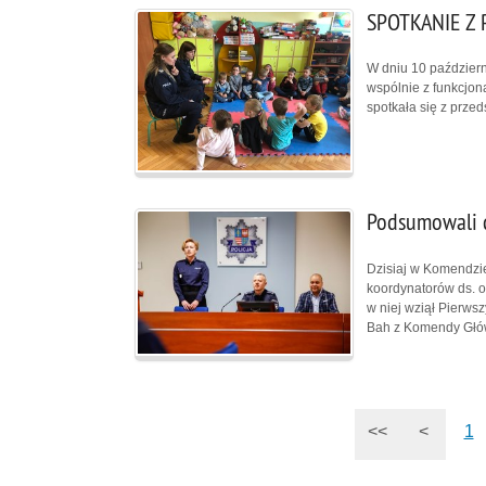
SPOTKANIE Z
W dniu 10 październ
wspólnie z funkcjo
spotkała się z prze
Podsumowali d
Dzisiaj w Komendzie
koordynatorów ds. 
w niej wziął Pierwsz
Bah z Komendy Główn
<<
<
1