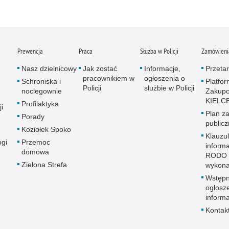
Prewencja
Praca
Służba w Policji
Zamówienia
Nasz dzielnicowy
Jak zostać
Informacje,
Przetar
pracownikiem w
ogłoszenia o
Schroniska i
Platfo
Policji
służbie w Policji
noclegownie
Zakup
KIELC
Profilaktyka
i
Plan z
Porady
public
Koziołek Spoko
Klauzu
ogi
Przemoc
inform
domowa
RODO 
Zielona Strefa
wykon
Wstęp
ogłosz
informa
Kontak