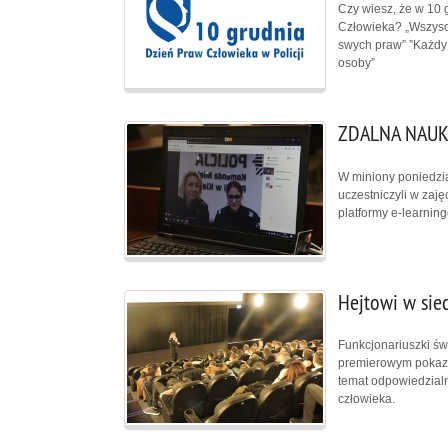
Czy wiesz, że w 10
Człowieka? „Wszyscy
swych praw” ”Każdy 
osoby”
ZDALNA NAUK
W miniony poniedział
uczestniczyli w zaj
platformy e-learnin
Hejtowi w sie
Funkcjonariuszki świ
premierowym pokazem
temat odpowiedzialn
człowieka.