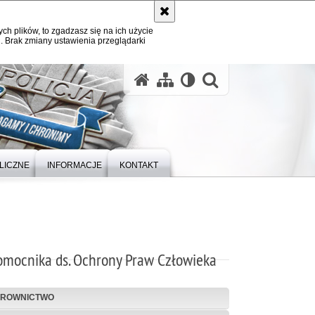
ych plików, to zgadzasz się na ich użycie
. Brak zmiany ustawienia przeglądarki
otwórz wysz
LICZNE
INFORMACJE
KONTAKT
omocnika ds. Ochrony Praw Człowieka
EROWNICTWO