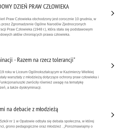
OWY DZIEŃ PRAW CZŁOWIEKA
eń Praw Człowieka obchodzony jest corocznie 10 grudnia, w
a przez Zgromadzenie Ogólne Narodów Zjednoczonych
cji Praw Człowieka (1948 r.), która stała się podstawowym
dowych aktów chroniących prawa człowieka.
nacji - Razem na rzecz tolerancji"
019 roku w Liceum Ogólnokształcącym w Kazimierzy Wielkiej
ały warsztaty z młodzieżą dotyczące ochrony praw człowieka i
 Funkcjonariuszki zwróciły również uwagę na tematykę
zeń, a także dyskryminacji.
mi na debacie z młodzieżą
Szkół nr 1 w Opatowie odbyła się debata społeczna, w której
janci, grono pedagogiczne oraz młodzież . „Porozmawiajmy o