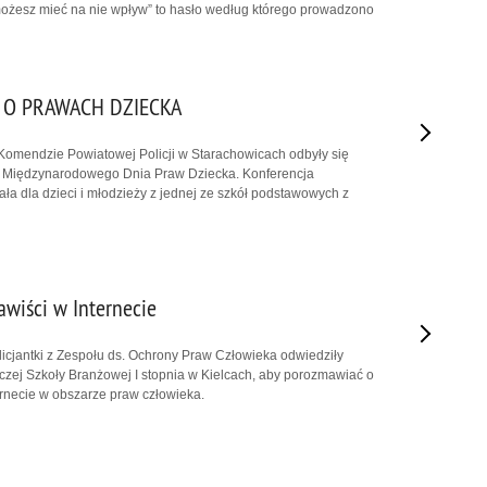
możesz mieć na nie wpływ” to hasło według którego prowadzono
 O PRAWACH DZIECKA
Komendzie Powiatowej Policji w Starachowicach odbyły się
 Międzynarodowego Dnia Praw Dziecka. Konferencja
ła dla dzieci i młodzieży z jednej ze szkół podstawowych z
wiści w Internecie
icjantki z Zespołu ds. Ochrony Praw Człowieka odwiedziły
zej Szkoły Branżowej I stopnia w Kielcach, aby porozmawiać o
rnecie w obszarze praw człowieka.