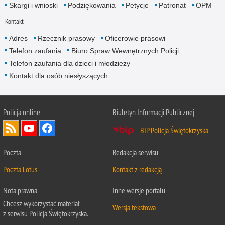
Skargi i wnioski
Podziękowania
Petycje
Patronat
OPM
Kontakt
Adres
Rzecznik prasowy
Oficerowie prasowi
Telefon zaufania
Biuro Spraw Wewnętrznych Policji
Telefon zaufania dla dzieci i młodzieży
Kontakt dla osób niesłyszących
Policja online
Biuletyn Informacji Publicznej
BIP Policja Świętokrzyska
Poczta
Redakcja serwisu
Poczta Lotus
Kontakt z redakcją
Nota prawna
Inne wersje portalu
Chcesz wykorzystać materiał
Wersja tekstowa
z serwisu Policja Świętokrzyska.