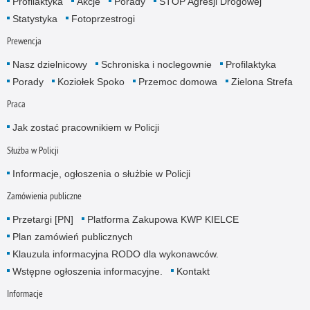
Profilaktyka
Akcje
Porady
STOP Agresji Drogowej
Statystyka
Fotoprzestrogi
Prewencja
Nasz dzielnicowy
Schroniska i noclegownie
Profilaktyka
Porady
Koziołek Spoko
Przemoc domowa
Zielona Strefa
Praca
Jak zostać pracownikiem w Policji
Służba w Policji
Informacje, ogłoszenia o służbie w Policji
Zamówienia publiczne
Przetargi [PN]
Platforma Zakupowa KWP KIELCE
Plan zamówień publicznych
Klauzula informacyjna RODO dla wykonawców.
Wstępne ogłoszenia informacyjne.
Kontakt
Informacje