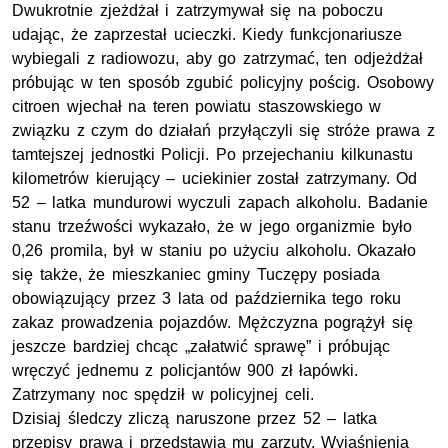
Dwukrotnie zjeżdżał i zatrzymywał się na poboczu
udając, że zaprzestał ucieczki. Kiedy funkcjonariusze
wybiegali z radiowozu, aby go zatrzymać, ten odjeżdżał
próbując w ten sposób zgubić policyjny pościg. Osobowy
citroen wjechał na teren powiatu staszowskiego w
związku z czym do działań przyłączyli się stróże prawa z
tamtejszej jednostki Policji. Po przejechaniu kilkunastu
kilometrów kierujący – uciekinier został zatrzymany. Od
52 – latka mundurowi wyczuli zapach alkoholu. Badanie
stanu trzeźwości wykazało, że w jego organizmie było
0,26 promila, był w staniu po użyciu alkoholu. Okazało
się także, że mieszkaniec gminy Tuczępy posiada
obowiązujący przez 3 lata od października tego roku
zakaz prowadzenia pojazdów. Mężczyzna pogrążył się
jeszcze bardziej chcąc „załatwić sprawę” i próbując
wręczyć jednemu z policjantów 900 zł łapówki.
Zatrzymany noc spędził w policyjnej celi.
Dzisiaj śledczy zliczą naruszone przez 52 – latka
przepisy prawa i przedstawią mu zarzuty. Wyjaśnienia