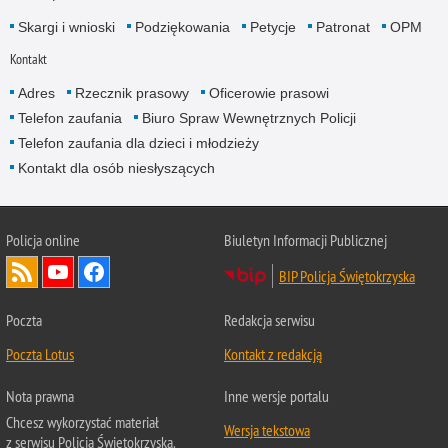
Skargi i wnioski
Podziękowania
Petycje
Patronat
OPM
Kontakt
Adres
Rzecznik prasowy
Oficerowie prasowi
Telefon zaufania
Biuro Spraw Wewnętrznych Policji
Telefon zaufania dla dzieci i młodzieży
Kontakt dla osób niesłyszących
Policja online
Biuletyn Informacji Publicznej
BIP Policja Świętokrzyska
Poczta
Redakcja serwisu
Poczta Lotus
Kontakt z redakcją
Nota prawna
Inne wersje portalu
Chcesz wykorzystać materiał
Wersja tekstowa
z serwisu Policja Świętokrzyska.