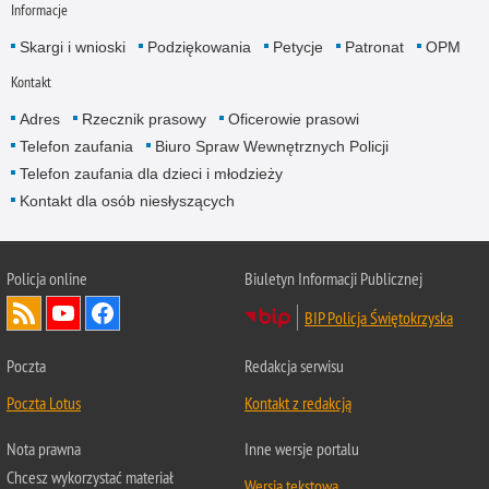
Informacje
Skargi i wnioski
Podziękowania
Petycje
Patronat
OPM
Kontakt
Adres
Rzecznik prasowy
Oficerowie prasowi
Telefon zaufania
Biuro Spraw Wewnętrznych Policji
Telefon zaufania dla dzieci i młodzieży
Kontakt dla osób niesłyszących
Policja online
Biuletyn Informacji Publicznej
BIP Policja Świętokrzyska
Poczta
Redakcja serwisu
Poczta Lotus
Kontakt z redakcją
Nota prawna
Inne wersje portalu
Chcesz wykorzystać materiał
Wersja tekstowa