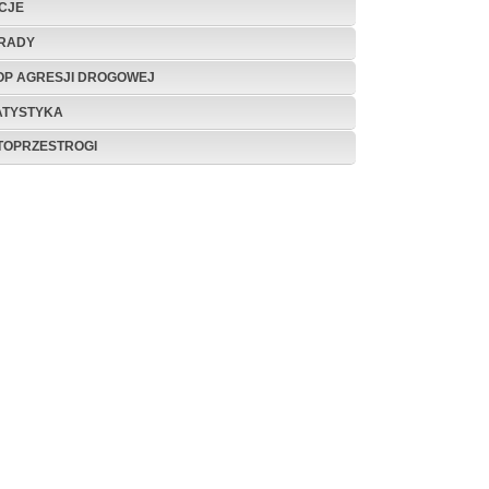
CJE
RADY
OP AGRESJI DROGOWEJ
ATYSTYKA
TOPRZESTROGI