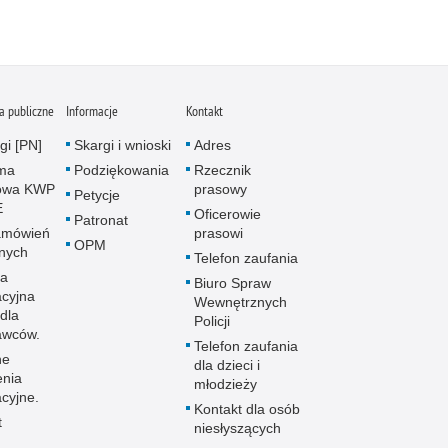
 publiczne
Informacje
Kontakt
gi [PN]
Skargi i wnioski
Adres
rma
Podziękowania
Rzecznik
owa KWP
prasowy
Petycje
E
Oficerowie
Patronat
amówień
prasowi
OPM
znych
Telefon zaufania
la
Biuro Spraw
acyjna
Wewnętrznych
dla
Policji
awców.
Telefon zaufania
ne
dla dzieci i
enia
młodzieży
cyjne.
Kontakt dla osób
t
niesłyszących