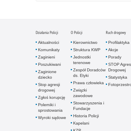
Działania Policji
O Policji
Ruch drogowy
Aktualności
Kierownictwo
Profilaktyka
Komunikaty
Struktura KWP
Akcje
Zaginieni
Jednostki
Porady
terenowe
Poszukiwani
STOP Agresj
Zespół Doradców
Drogowej
Zaginione
ds. Etyki
dziecko
Statystyka
Prawa człowieka
Stop agresji
Fotoprzestr
drogowej
Związki
zawodowe
Zgłoś korupcję
Stowarzyszenia i
Polemiki i
Fundacje
sprostowania
Historia Policji
Wyroki sądowe
Kapelani
KZP