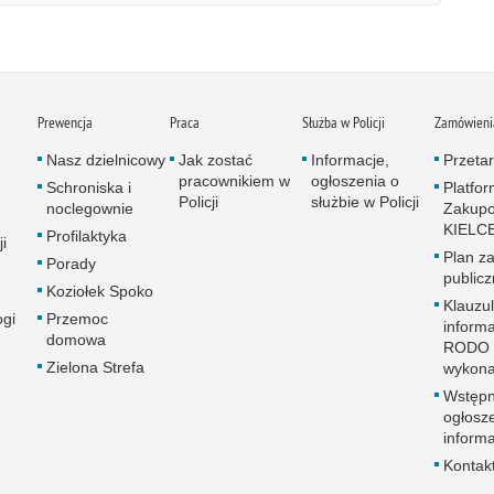
Prewencja
Praca
Służba w Policji
Zamówienia
Nasz dzielnicowy
Jak zostać
Informacje,
Przetar
pracownikiem w
ogłoszenia o
Schroniska i
Platfo
Policji
służbie w Policji
noclegownie
Zakup
KIELC
Profilaktyka
i
Plan z
Porady
public
Koziołek Spoko
Klauzu
ogi
Przemoc
inform
domowa
RODO 
Zielona Strefa
wykon
Wstęp
ogłosz
informa
Kontak