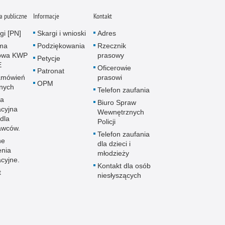
 publiczne
Informacje
Kontakt
gi [PN]
Skargi i wnioski
Adres
rma
Podziękowania
Rzecznik
owa KWP
prasowy
Petycje
E
Oficerowie
Patronat
amówień
prasowi
OPM
znych
Telefon zaufania
la
Biuro Spraw
acyjna
Wewnętrznych
dla
Policji
awców.
Telefon zaufania
ne
dla dzieci i
enia
młodzieży
cyjne.
Kontakt dla osób
t
niesłyszących