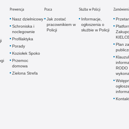
Prewencja
Praca
Służba w Policji
Zamówienia
Nasz dzielnicowy
Jak zostać
Informacje,
Przetar
pracownikiem w
ogłoszenia o
Schroniska i
Platfo
Policji
służbie w Policji
noclegownie
Zakup
KIELC
Profilaktyka
i
Plan z
Porady
public
Koziołek Spoko
Klauzu
ogi
Przemoc
inform
domowa
RODO 
Zielona Strefa
wykon
Wstęp
ogłosz
informa
Kontak