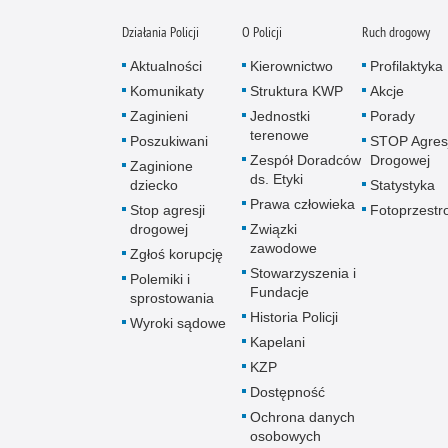
Działania Policji
O Policji
Ruch drogowy
Aktualności
Kierownictwo
Profilaktyka
Komunikaty
Struktura KWP
Akcje
Zaginieni
Jednostki
Porady
terenowe
Poszukiwani
STOP Agresj
Zespół Doradców
Drogowej
Zaginione
ds. Etyki
dziecko
Statystyka
Prawa człowieka
Stop agresji
Fotoprzestr
drogowej
Związki
zawodowe
Zgłoś korupcję
Stowarzyszenia i
Polemiki i
Fundacje
sprostowania
Historia Policji
Wyroki sądowe
Kapelani
KZP
Dostępność
Ochrona danych
osobowych