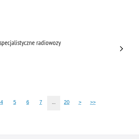
specjalistyczne radiowozy
4
5
6
7
...
20
>
>>