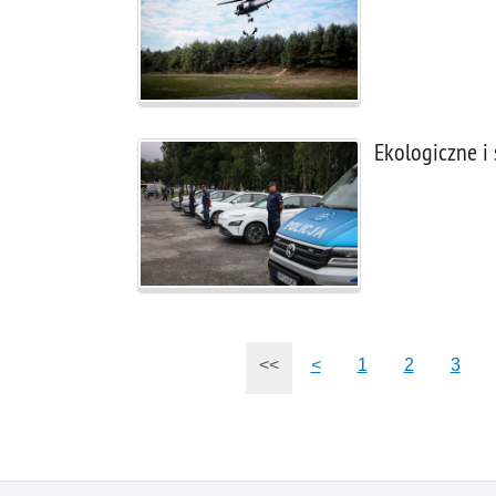
Ekologiczne i 
<<
<
1
2
3