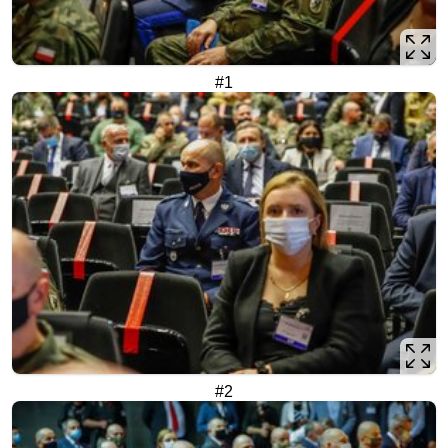
#1
#2