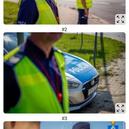
#2
#3