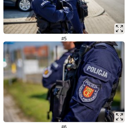
#5
#6