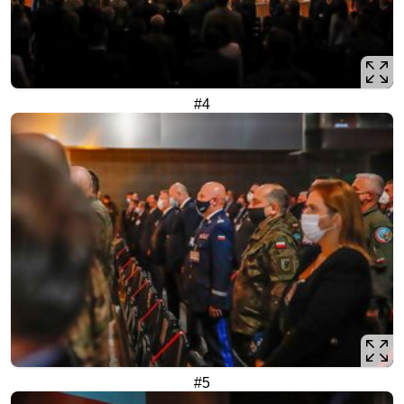
#4
#5