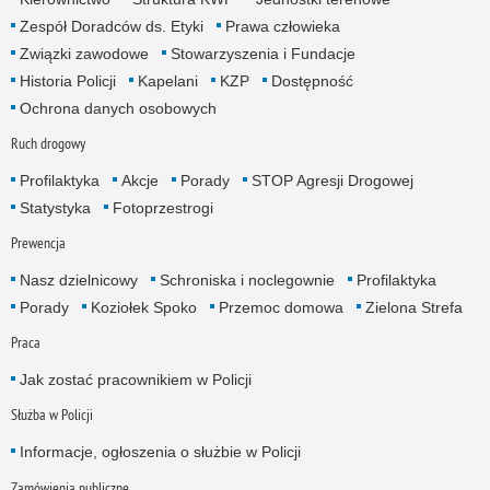
Zespół Doradców ds. Etyki
Prawa człowieka
Związki zawodowe
Stowarzyszenia i Fundacje
Historia Policji
Kapelani
KZP
Dostępność
Ochrona danych osobowych
Ruch drogowy
Profilaktyka
Akcje
Porady
STOP Agresji Drogowej
Statystyka
Fotoprzestrogi
Prewencja
Nasz dzielnicowy
Schroniska i noclegownie
Profilaktyka
Porady
Koziołek Spoko
Przemoc domowa
Zielona Strefa
Praca
Jak zostać pracownikiem w Policji
Służba w Policji
Informacje, ogłoszenia o służbie w Policji
Zamówienia publiczne