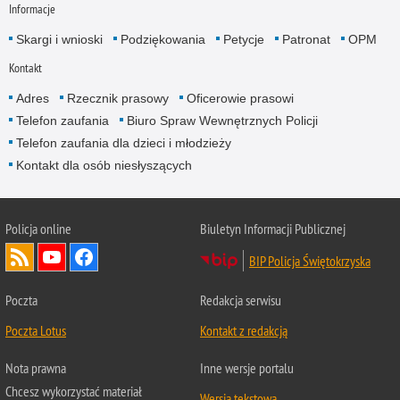
Informacje
Skargi i wnioski
Podziękowania
Petycje
Patronat
OPM
Kontakt
Adres
Rzecznik prasowy
Oficerowie prasowi
Telefon zaufania
Biuro Spraw Wewnętrznych Policji
Telefon zaufania dla dzieci i młodzieży
Kontakt dla osób niesłyszących
Policja online
Biuletyn Informacji Publicznej
BIP Policja Świętokrzyska
Poczta
Redakcja serwisu
Poczta Lotus
Kontakt z redakcją
Nota prawna
Inne wersje portalu
Chcesz wykorzystać materiał
Wersja tekstowa