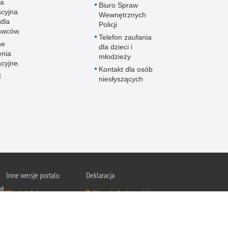
la
Biuro Spraw
acyjna
Wewnętrznych
dla
Policji
awców.
Telefon zaufania
ne
dla dzieci i
enia
młodzieży
cyjne.
Kontakt dla osób
t
niesłyszących
Inne wersje portalu
Deklaracja
ał
Wersja tekstowa
Deklaracja dostępności