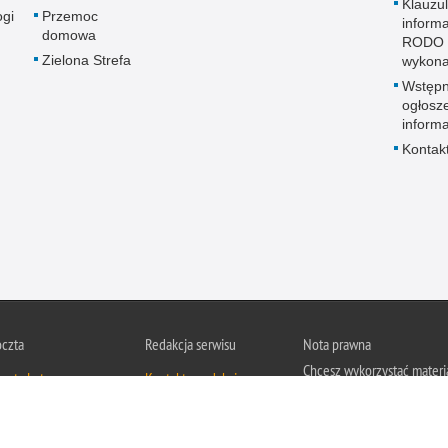
Klauzu
ogi
Przemoc
inform
domowa
RODO 
Zielona Strefa
wykon
Wstęp
ogłosz
informa
Kontak
oczta
Redakcja serwisu
Nota prawna
Chcesz wykorzystać materi
czta Lotus
Kontakt z redakcją
z serwisu Policja
Świętokrzyska.
Zapoznaj się z zasadami