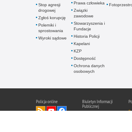
Prawa człowieka
Stop agresji
Fotoprzestr
drogowej
Związki
zawodowe
Zgłoś korupcję
Stowarzyszenia i
Polemiki i
Fundacje
sprostowania
Historia Policji
Wyroki sądowe
Kapelani
KZP
Dostępność
Ochrona danych
osobowych
Policja online
Biuletyn Informacji
P
Publicznej
Po
BIP Policja
Świętokrzyska