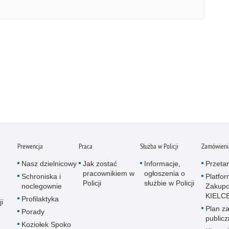
Prewencja
Praca
Służba w Policji
Zamówienia
Nasz dzielnicowy
Jak zostać
Informacje,
Przetar
pracownikiem w
ogłoszenia o
Schroniska i
Platfo
Policji
służbie w Policji
noclegownie
Zakup
KIELC
Profilaktyka
i
Plan z
Porady
public
Koziołek Spoko