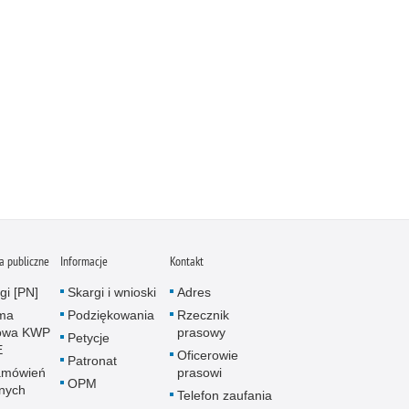
 publiczne
Informacje
Kontakt
gi [PN]
Skargi i wnioski
Adres
rma
Podziękowania
Rzecznik
owa KWP
prasowy
Petycje
E
Oficerowie
Patronat
amówień
prasowi
OPM
znych
Telefon zaufania