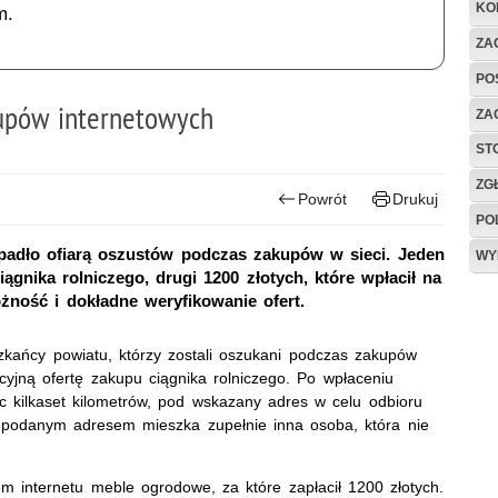
KO
m.
ZAG
PO
upów internetowych
ZA
ST
ZG
Powrót
Drukuj
PO
adło ofiarą oszustów podczas zakupów w sieci. Jeden
WY
ągnika rolniczego, drugi 1200 złotych, które wpłacił na
żność i dokładne weryfikowanie ofert.
eszkańcy powiatu, którzy zostali oszukani podczas zakupów
cyjną ofertę zakupu ciągnika rolniczego. Po wpłaceniu
ąc kilkaset kilometrów, pod wskazany adres w celu odbioru
 podanym adresem mieszka zupełnie inna osoba, która nie
 internetu meble ogrodowe, za które zapłacił 1200 złotych.