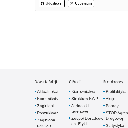
Udostępnij
Udostępnij
Działania Policji
O Policji
Ruch drogowy
Aktualności
Kierownictwo
Profilaktyka
Komunikaty
Struktura KWP
Akcje
Zaginieni
Jednostki
Porady
terenowe
Poszukiwani
STOP Agresj
Zespół Doradców
Drogowej
Zaginione
ds. Etyki
dziecko
Statystyka