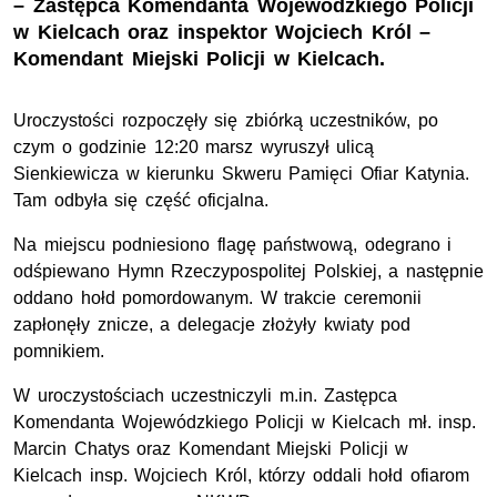
– Zastępca Komendanta Wojewódzkiego Policji
w Kielcach oraz inspektor Wojciech Król –
Komendant Miejski Policji w Kielcach.
Uroczystości rozpoczęły się zbiórką uczestników, po
czym o godzinie 12:20 marsz wyruszył ulicą
Sienkiewicza w kierunku Skweru Pamięci Ofiar Katynia.
Tam odbyła się część oficjalna.
Na miejscu podniesiono flagę państwową, odegrano i
odśpiewano Hymn Rzeczypospolitej Polskiej, a następnie
oddano hołd pomordowanym. W trakcie ceremonii
zapłonęły znicze, a delegacje złożyły kwiaty pod
pomnikiem.
W uroczystościach uczestniczyli m.in. Zastępca
Komendanta Wojewódzkiego Policji w Kielcach mł. insp.
Marcin Chatys oraz Komendant Miejski Policji w
Kielcach insp. Wojciech Król, którzy oddali hołd ofiarom