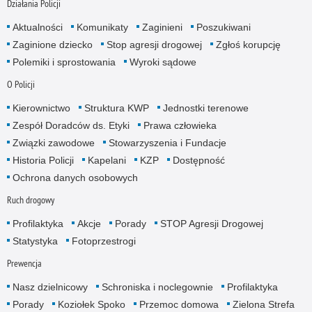
Działania Policji
Aktualności
Komunikaty
Zaginieni
Poszukiwani
Zaginione dziecko
Stop agresji drogowej
Zgłoś korupcję
Polemiki i sprostowania
Wyroki sądowe
O Policji
Kierownictwo
Struktura KWP
Jednostki terenowe
Zespół Doradców ds. Etyki
Prawa człowieka
Związki zawodowe
Stowarzyszenia i Fundacje
Historia Policji
Kapelani
KZP
Dostępność
Ochrona danych osobowych
Ruch drogowy
Profilaktyka
Akcje
Porady
STOP Agresji Drogowej
Statystyka
Fotoprzestrogi
Prewencja
Nasz dzielnicowy
Schroniska i noclegownie
Profilaktyka
Porady
Koziołek Spoko
Przemoc domowa
Zielona Strefa