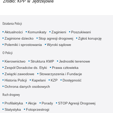
Źródło: KPP w Jędrzejowie
Działania Policji
Aktualności
Komunikaty
Zaginieni
Poszukiwani
Zaginione dziecko
Stop agresji drogowej
Zgłoś korupcję
Polemiki i sprostowania
Wyroki sądowe
O Policji
Kierownictwo
Struktura KWP
Jednostki terenowe
Zespół Doradców ds. Etyki
Prawa człowieka
Związki zawodowe
Stowarzyszenia i Fundacje
Historia Policji
Kapelani
KZP
Dostępność
Ochrona danych osobowych
Ruch drogowy
Profilaktyka
Akcje
Porady
STOP Agresji Drogowej
Statystyka
Fotoprzestrogi