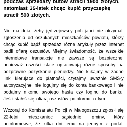
podczas sprzedaży butów stracił 1900 złotych,
natomiast 35-latek chcąc kupić przyczepkę
stracił 500 złotych.
Nie ma dnia, żeby jędrzejowscy policjanci nie otrzymali
zgłoszenia od oszukanych mieszkańców powiatu, którzy
chcąc kupić bądź sprzedaż różne artykuły przez Internet
padli ofiarą oszustów. Miejmy świadomość, że wszelkie
internetowe transakcje nie zawsze są bezpieczne,
ponieważ oszuści stale opracowują różne sposoby na
bezprawne pozyskanie pieniędzy. Nie klikajmy w żadne
linki kierujące do płatności, czytajmy uważnie SMS-y
autoryzacyjne, nie logujmy się do konta bankowego i nie
podajmy nikomu swojego hasła czy loginu do banku.
Jeśli stałeś się ofiarą oszustów poinformuj o tym
Wczoraj do Komisariatu Policji w Małogoszczu zgłosił się
22-letni mieszkaniec sąsiedniej gminy, który
poinformował, że kilka dni temu na jednym z portali