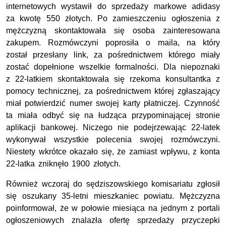
internetowych wystawił do sprzedaży markowe adidasy
za kwotę 550 złotych. Po zamieszczeniu ogłoszenia z
mężczyzną skontaktowała się osoba zainteresowana
zakupem. Rozmówczyni poprosiła o maila, na który
został przesłany link, za pośrednictwem którego miały
zostać dopełnione wszelkie formalności. Dla niepoznaki
z 22-latkiem skontaktowała się rzekoma konsultantka z
pomocy technicznej, za pośrednictwem której zgłaszający
miał potwierdzić numer swojej karty płatniczej. Czynność
ta miała odbyć się na łudząca przypominającej stronie
aplikacji bankowej. Niczego nie podejrzewając 22-latek
wykonywał wszystkie polecenia swojej rozmówczyni.
Niestety wkrótce okazało się, że zamiast wpływu, z konta
22-latka zniknęło 1900 złotych.
Również wczoraj do sędziszowskiego komisariatu zgłosił
się oszukany 35-letni mieszkaniec powiatu. Mężczyzna
poinformował, że w połowie miesiąca na jednym z portali
ogłoszeniowych znalazła ofertę sprzedaży przyczepki