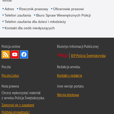
Kontakt
Adres
Rzecznik prasowy
Oficerowie prasowi
Telefon zaufania
Biuro Spraw Wewnętrznych Policji
Telefon zaufania dla dzieci i młodzieży
Kontakt dla osób niesłyszących
Policja online
Biuletyn Informacji Publicznej
BIP Policja Świętokrzyska
Poczta
Redakcja serwisu
Poczta Lotus
Kontakt z redakcją
Nota prawna
Inne wersje portalu
Chcesz wykorzystać materiał
Wersja tekstowa
z serwisu Policja Świętokrzyska.
Zapoznaj się z zasadami
Polityka prywatności