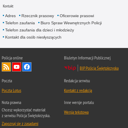
Kontakt
Adres
Rzecznik prasowy
Oficerowie prasowi
Telefon zaufania
Biuro Spraw Wewnętrznych Policji
Telefon zaufania dla dzieci i młodzieży
Kontakt dla osób niesłyszących
Policja online
Biuletyn Informacji Publicznej
BIP Policja Świętokrzyska
Poczta
Redakcja serwisu
Poczta Lotus
Kontakt z redakcją
Nota prawna
Inne wersje portalu
Chcesz wykorzystać materiał
Wersja tekstowa
z serwisu Policja Świętokrzyska.
Zapoznaj się z zasadami