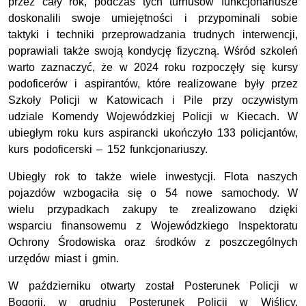
przez cały rok, podczas tych turnusów funkcjonariusze
doskonalili swoje umiejętności i przypominali sobie
taktyki i techniki przeprowadzania trudnych interwencji,
poprawiali także swoją kondycję fizyczną. Wśród szkoleń
warto zaznaczyć, że w 2024 roku rozpoczęły się kursy
podoficerów i aspirantów, które realizowane były przez
Szkoły Policji w Katowicach i Pile przy oczywistym
udziale Komendy Wojewódzkiej Policji w Kiecach. W
ubiegłym roku kurs aspirancki ukończyło 133 policjantów,
kurs podoficerski – 152 funkcjonariuszy.
Ubiegły rok to także wiele inwestycji. Flota naszych
pojazdów wzbogaciła się o 54 nowe samochody. W
wielu przypadkach zakupy te zrealizowano dzięki
wsparciu finansowemu z Wojewódzkiego Inspektoratu
Ochrony Środowiska oraz środków z poszczególnych
urzędów miast i gmin.
W październiku otwarty został Posterunek Policji w
Bogorii, w grudniu Posterunek Policji w Wiślicy.