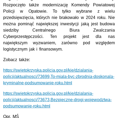
Rozpoczęto także modernizację Komendy Powiatowej
Policji w Opatowie. To tylko wybrane z wielu
przedsięwzięcia, których nie brakowało w 2024 roku. Nie
można pominąć największej inwestycji jaką jest budowa
siedziby Centralnego Biura Zwalczania
Cyberprzestępczości. Ten projekt jest dla nas
największym wyzwaniem, zarówno pod względem
logistycznym jak i finansowym.
Zobacz także:
https://swietokrzyska.policja.gov.pl/kie/dzialania-
policji/aktualnosci/73699,To-miala-byc-zbrodnia-doskonala-
kryminalne-podsumowanie-roku.html
https://swietokrzyska.policja.gov.pl/kie/dzialania-
policji/aktualnosci/73673,Bezpieczne-drogi-wojewodztwa-
podsumowanie-roku.html
Opr. MŚ