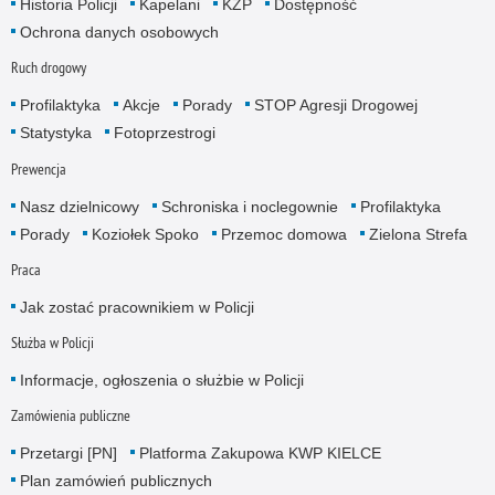
Historia Policji
Kapelani
KZP
Dostępność
Ochrona danych osobowych
Ruch drogowy
Profilaktyka
Akcje
Porady
STOP Agresji Drogowej
Statystyka
Fotoprzestrogi
Prewencja
Nasz dzielnicowy
Schroniska i noclegownie
Profilaktyka
Porady
Koziołek Spoko
Przemoc domowa
Zielona Strefa
Praca
Jak zostać pracownikiem w Policji
Służba w Policji
Informacje, ogłoszenia o służbie w Policji
Zamówienia publiczne
Przetargi [PN]
Platforma Zakupowa KWP KIELCE
Plan zamówień publicznych