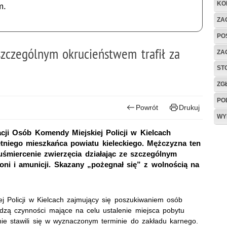
KO
m.
ZAG
PO
szczególnym okrucieństwem trafił za
ZA
ST
ZG
PO
Powrót
Drukuj
WY
acji Osób Komendy Miejskiej Policji w Kielcach
etniego mieszkańca powiatu kieleckiego. Mężczyzna ten
 uśmiercenie zwierzęcia działając ze szczególnym
oni i amunicji. Skazany „pożegnał się” z wolnością na
j Policji w Kielcach zajmujący się poszukiwaniem osób
dzą czynności mające na celu ustalenie miejsca pobytu
e stawili się w wyznaczonym terminie do zakładu karnego.