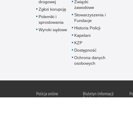
drogowej
Związki
zawodowe
Zgłoś korupcję
Stowarzyszenia i
Polemiki i
Fundacje
sprostowania
Historia Policji
Wyroki sądowe
Kapelani
KZP
Dostępność
Ochrona danych
osobowych
Policja online
Biuletyn Informacji
P
Publicznej
Po
BIP Policja
Świętokrzyska