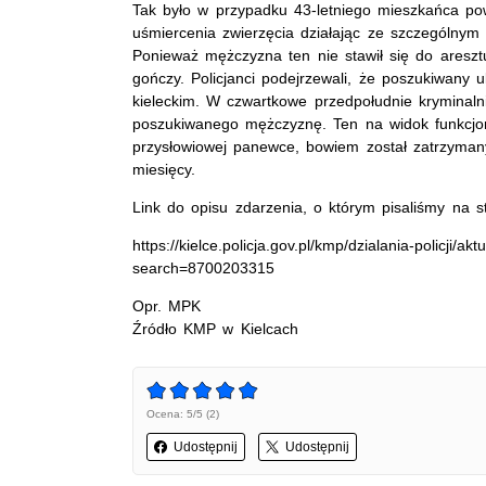
Tak było w przypadku 43-letniego mieszkańca pow
uśmiercenia zwierzęcia działając ze szczególnym 
Ponieważ mężczyzna ten nie stawił się do areszt
gończy. Policjanci podejrzewali, że poszukiwany u
kieleckim. W czwartkowe przedpołudnie kryminalni
poszukiwanego mężczyznę. Ten na widok funkcjona
przysłowiowej panewce, bowiem został zatrzymany i
miesięcy.
Link do opisu zdarzenia, o którym pisaliśmy na st
https://kielce.policja.gov.pl/kmp/dzialania-policji/
search=8700203315
Opr. MPK
Źródło KMP w Kielcach
Ocena: 5/5 (2)
Udostępnij
Udostępnij