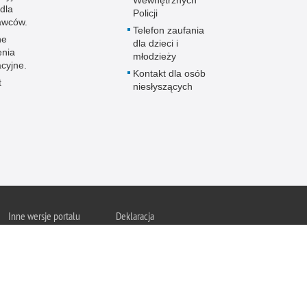
Wewnętrznych
dla
Policji
awców.
Telefon zaufania
ne
dla dzieci i
enia
młodzieży
cyjne.
Kontakt dla osób
t
niesłyszących
Inne wersje portalu
Deklaracja
ał
Wersja tekstowa
Deklaracja dostępności