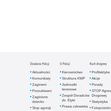
Działania Policji
O Policji
Ruch drogowy
Aktualności
Kierownictwo
Profilaktyka
Komunikaty
Struktura KWP
Akcje
Zaginieni
Jednostki
Porady
terenowe
Poszukiwani
STOP Agresj
Zespół Doradców
Drogowej
Zaginione
ds. Etyki
dziecko
Statystyka
Prawa człowieka
Stop agresji
Fotoprzestr