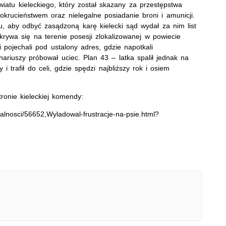
iatu kieleckiego, który został skazany za przestępstwa
okrucieństwem oraz nielegalne posiadanie broni i amunicji.
u, aby odbyć zasądzoną karę kielecki sąd wydał za nim list
krywa się na terenie posesji zlokalizowanej w powiecie
 pojechali pod ustalony adres, gdzie napotkali
riuszy próbował uciec. Plan 43 – latka spalił jednak na
 trafił do celi, gdzie spędzi najbliższy rok i osiem
ronie kieleckiej komendy:
aktualnosci/56652,Wyladowal-frustracje-na-psie.html?