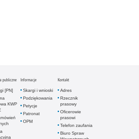
 publiczne
Informacje
Kontakt
gi [PN]
Skargi i wnioski
Adres
rma
Podziękowania
Rzecznik
owa KWP
prasowy
Petycje
E
Oficerowie
Patronat
amówień
prasowi
OPM
znych
Telefon zaufania
la
Biuro Spraw
acyjna