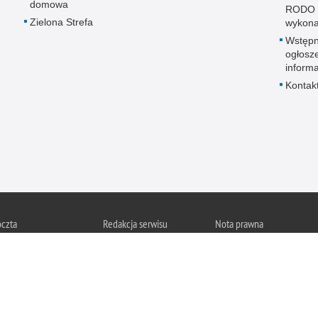
domowa
RODO 
Zielona Strefa
wykon
Wstęp
ogłosz
informa
Kontak
oczta
Redakcja serwisu
Nota prawna
Chcesz wykorzystać materi
czta Lotus
Kontakt z redakcją
z serwisu Policja
Świętokrzyska.
Zapoznaj się z zasadami
Polityka prywatności