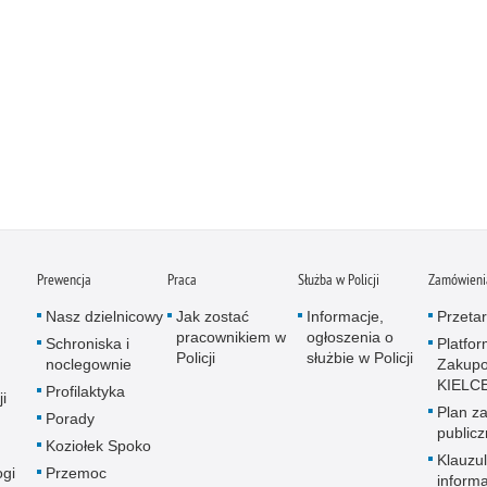
Prewencja
Praca
Służba w Policji
Zamówienia
Nasz dzielnicowy
Jak zostać
Informacje,
Przetar
pracownikiem w
ogłoszenia o
Schroniska i
Platfo
Policji
służbie w Policji
noclegownie
Zakup
KIELC
Profilaktyka
i
Plan z
Porady
public
Koziołek Spoko
Klauzu
ogi
Przemoc
inform