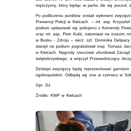
mężczyzny, który będąc w parku źle się poczuł, s
Po podliczeniu punktów zostali wyłonieni zwycięzc
Prewencji Policji w Kielcach – mł. asp. Krzysztof
podium uplasowali się policjanci z Komendy Powia
oraz mł. asp. Piotr Kuliś, natomiast na trzecim m
w Busku - Zdroju – sierż. szt. Dominika Delipacy
stanęli na podium pogratulował
insp. Tomasz Jar
w Kielcach. Nagrody rzeczowe ufundował
Zarząd
świętokrzyskiego, a wręczył Przewodniczący Jerz
Dzisiejsi zwycięzcy będą reprezentować garnizo
ogólnopolskim. Odbędą się one w czerwcu w Szkol
Opr. DJ
Źródło: KWP w Kielcach