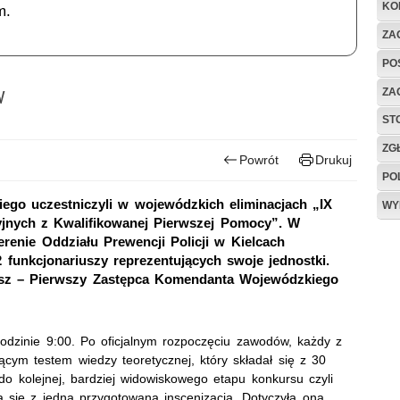
KO
m.
ZAG
PO
w
ZA
ST
ZG
Powrót
Drukuj
PO
kiego uczestniczyli w wojewódzkich eliminacjach „IX
WY
jnych z Kwalifikowanej Pierwszej Pomocy”. W
erenie Oddziału Prewencji Policji w Kielcach
2 funkcjonariuszy reprezentujących swoje jednostki.
osz – Pierwszy Zastępca Komendanta Wojewódzkiego
godzinie 9:00. Po oficjalnym rozpoczęciu zawodów, każdy z
cym testem wiedzy teoretycznej, który składał się z 30
i do kolejnej, bardziej widowiskowego etapu konkursu czyli
a się z jedną przygotowaną inscenizacją. Dotyczyła ona