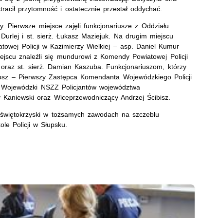
tracił przytomność i ostatecznie przestał oddychać.
y. Pierwsze miejsce zajęli funkcjonariusze z Oddziału
 Durlej i st. sierż. Łukasz Maziejuk. Na drugim miejscu
towej Policji w Kazimierzy Wielkiej – asp. Daniel Kumur
iejscu znaleźli się mundurowi z Komendy Powiatowej Policji
 oraz st. sierż. Damian Kaszuba. Funkcjonariuszom, którzy
osz – Pierwszy Zastępca Komendanta Wojewódzkiego Policji
 Wojewódzki NSZZ Policjantów województwa
y Kaniewski oraz Wiceprzewodniczący Andrzej Ścibisz.
n świętokrzyski w tożsamych zawodach na szczeblu
e Policji w Słupsku.