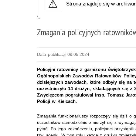
Strona znajduje się w archiwu
Zmagania policyjnych ratownikó
Data publikacji 09.05.2024
Policyjni ratownicy z garnizonu świętokrzys
Ogólnopolskich Zawodów Ratowników Policy
dzisiejszych zawodach, które odbyły się na t
uczestniczyło 14 drużyn, składających się z 
Zwycięzcom pogratulował insp. Tomasz Jar
Policji w Kielcach.
Zmagania funkcjonariuszy rozpoczęły się dziś o 
uczestników samodzielnie zmierzył się z wymagają
pytań. Po jego zakończeniu, policjanci przystąpil
tzw. scenki. W tym roku każda z drużyn zmierzył