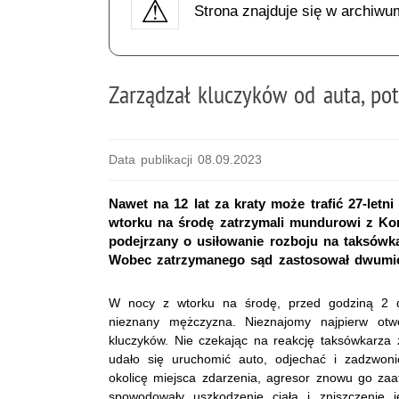
Strona znajduje się w archiwu
Zarządzał kluczyków od auta, po
Data publikacji 08.09.2023
Nawet na 12 lat za kraty może trafić 27-letn
wtorku na środę zatrzymali mundurowi z Komi
podejrzany o usiłowanie rozboju na taksówka
Wobec zatrzymanego sąd zastosował dwumie
W nocy z wtorku na środę, przed godziną 2 do
nieznany mężczyzna. Nieznajomy najpierw otw
kluczyków. Nie czekając na reakcję taksówkarza
udało się uruchomić auto, odjechać i zadzwon
okolicę miejsca zdarzenia, agresor znowu go za
spowodowały uszkodzenie ciała i zniszczenie 