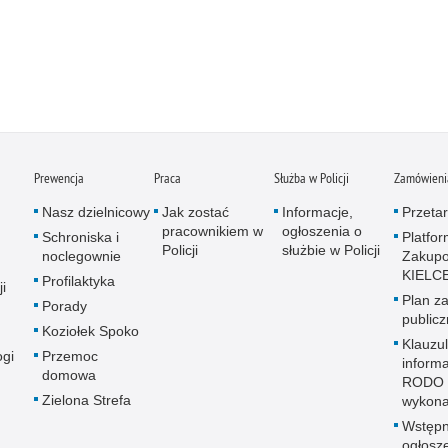
Prewencja
Praca
Służba w Policji
Zamówienia
Nasz dzielnicowy
Jak zostać
Informacje,
Przetar
pracownikiem w
ogłoszenia o
Schroniska i
Platfo
Policji
służbie w Policji
noclegownie
Zakup
KIELC
Profilaktyka
i
Plan z
Porady
public
Koziołek Spoko
Klauzu
ogi
Przemoc
inform
domowa
RODO 
Zielona Strefa
wykon
Wstęp
ogłosz