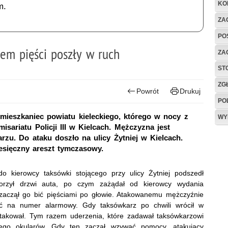
KO
m.
ZAG
PO
tem pięści poszły w ruch
ZA
ST
ZG
Powrót
Drukuj
PO
i mieszkaniec powiatu kieleckiego, którego w nocy z
WY
sariatu Policji III w Kielcach. Mężczyzna jest
rzu. Do ataku doszło na ulicy Żytniej w Kielcach.
sięczny areszt tymczasowy.
 kierowcy taksówki stojącego przy ulicy Żytniej podszedł
orzył drzwi auta, po czym zażądał od kierowcy wydania
 zaczął go bić pięściami po głowie. Atakowanemu mężczyźnie
ić na numer alarmowy. Gdy taksówkarz po chwili wrócił w
atakował. Tym razem uderzenia, które zadawał taksówkarzowi
jego okularów. Gdy ten zaczął wzywać pomocy, atakujący