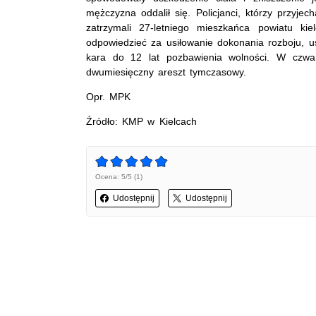
mężczyzna oddalił się. Policjanci, którzy przyjec
zatrzymali 27-letniego mieszkańca powiatu kie
odpowiedzieć za usiłowanie dokonania rozboju, u
kara do 12 lat pozbawienia wolności. W czwar
dwumiesięczny areszt tymczasowy.
Opr. MPK
Źródło: KMP w Kielcach
Ocena: 5/5 (1)
Udostępnij
Udostępnij