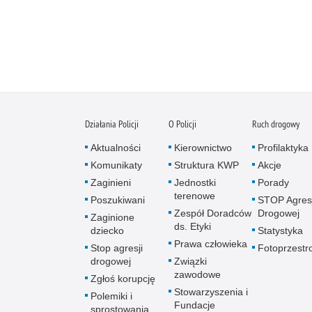
Działania Policji
O Policji
Ruch drogowy
Aktualności
Kierownictwo
Profilaktyka
Komunikaty
Struktura KWP
Akcje
Zaginieni
Jednostki
Porady
terenowe
Poszukiwani
STOP Agresj
Zespół Doradców
Drogowej
Zaginione
ds. Etyki
dziecko
Statystyka
Prawa człowieka
Stop agresji
Fotoprzestr
drogowej
Związki
zawodowe
Zgłoś korupcję
Stowarzyszenia i
Polemiki i
Fundacje
sprostowania