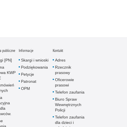
 publiczne
Informacje
Kontakt
gi [PN]
Skargi i wnioski
Adres
rma
Podziękowania
Rzecznik
owa KWP
prasowy
Petycje
E
Oficerowie
Patronat
amówień
prasowi
OPM
znych
Telefon zaufania
la
Biuro Spraw
acyjna
Wewnętrznych
dla
Policji
awców.
Telefon zaufania
ne
dla dzieci i
enia