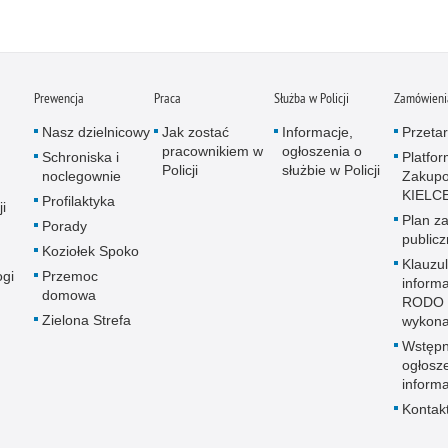
Prewencja
Praca
Służba w Policji
Zamówienia
Nasz dzielnicowy
Jak zostać
Informacje,
Przetar
pracownikiem w
ogłoszenia o
Schroniska i
Platfo
Policji
służbie w Policji
noclegownie
Zakup
KIELC
Profilaktyka
i
Plan z
Porady
public
Koziołek Spoko
Klauzu
ogi
Przemoc
inform
domowa
RODO 
Zielona Strefa
wykon
Wstęp
ogłosz
informa
Kontak