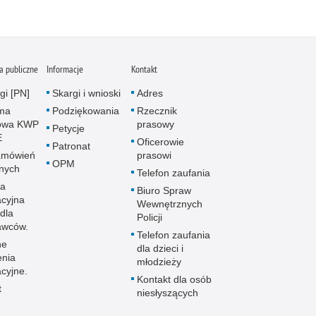
 publiczne
Informacje
Kontakt
gi [PN]
Skargi i wnioski
Adres
rma
Podziękowania
Rzecznik
owa KWP
prasowy
Petycje
E
Oficerowie
Patronat
amówień
prasowi
OPM
znych
Telefon zaufania
la
Biuro Spraw
acyjna
Wewnętrznych
dla
Policji
awców.
Telefon zaufania
ne
dla dzieci i
enia
młodzieży
cyjne.
Kontakt dla osób
t
niesłyszących