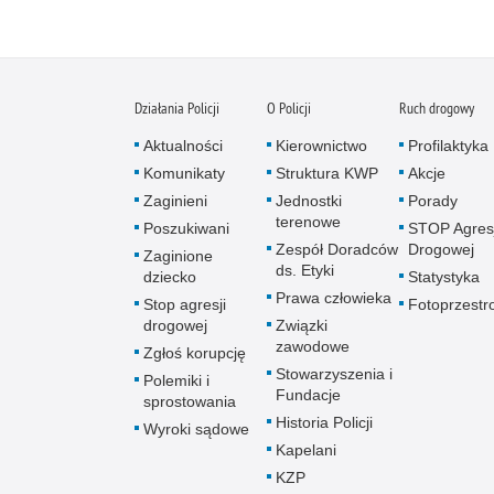
Działania Policji
O Policji
Ruch drogowy
Aktualności
Kierownictwo
Profilaktyka
Komunikaty
Struktura KWP
Akcje
Zaginieni
Jednostki
Porady
terenowe
Poszukiwani
STOP Agresj
Zespół Doradców
Drogowej
Zaginione
ds. Etyki
dziecko
Statystyka
Prawa człowieka
Stop agresji
Fotoprzestr
drogowej
Związki
zawodowe
Zgłoś korupcję
Stowarzyszenia i
Polemiki i
Fundacje
sprostowania
Historia Policji
Wyroki sądowe
Kapelani
KZP