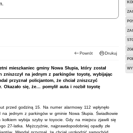
KO
m.
ZAG
PO
ZA
ST
ZG
Powrót
Drukuj
PO
letni mieszkaniec gminy Nowa Słupia, który został
WY
 zniszczył na jednym z parkingów toyotę, wybijając
dal przyznał policjantom, że chciał zniszczyć
Okazało się, że… pomylił auta i rozbił toyotę
inut przed godziną 15. Na numer alarmowy 112 wpłynęło
d na jednym z parkingów w gminie Nowa Słupia. Świadkowie
ołkiem wybija szyby w toyocie. Gdy na miejscu zjawili się
ego 27-latka. Mężczyźnie, najprawdopodobniej opadły złe
cjantów. Wandal przyznał, że chciał uszkodzić samochód