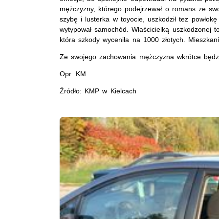
mężczyzny, którego podejrzewał o romans ze swo
szybę i lusterka w toyocie, uszkodził tez powłokę
wytypował samochód. Właścicielką uszkodzonej to
która szkody wyceniła na 1000 złotych. Mieszkan
Ze swojego zachowania mężczyzna wkrótce będzie
Opr. KM
Źródło: KMP w Kielcach