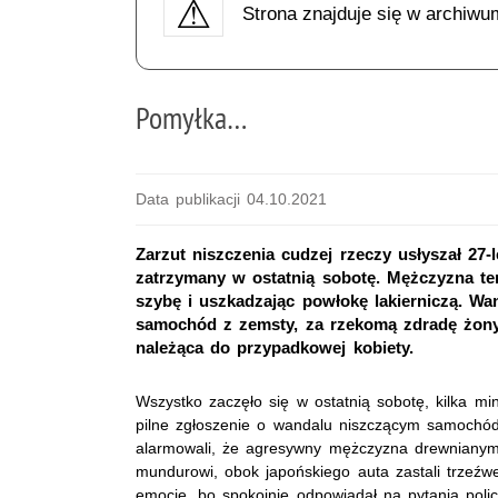
Strona znajduje się w archiwu
Pomyłka…
Data publikacji 04.10.2021
Zarzut niszczenia cudzej rzeczy usłyszał 27-
zatrzymany w ostatnią sobotę. Mężczyzna ten
szybę i uszkadzając powłokę lakierniczą. Wan
samochód z zemsty, za rzekomą zdradę żony. 
należąca do przypadkowej kobiety.
Wszystko zaczęło się w ostatnią sobotę, kilka m
pilne zgłoszenie o wandalu niszczącym samochó
alarmowali, że agresywny mężczyzna drewnianym k
mundurowi, obok japońskiego auta zastali trzeźw
emocje, bo spokojnie odpowiadał na pytania poli