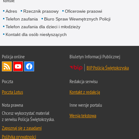
Kontakt
Adres
Rzecznik prasowy
Oficerowie prasowi
Telefon zaufania
Biuro Spraw Wewnętrznych Policji
Telefon zaufania dla dzieci i młodzieży
Kontakt dla osób niesłyszących
Policja online
Biuletyn Informacji Publicznej
BIP Policja Świętokrzyska
Poczta
Redakcja serwisu
Poczta Lotus
Kontakt z redakcją
Nota prawna
Inne wersje portalu
Chcesz wykorzystać materiał
Wersja tekstowa
z serwisu Policja Świętokrzyska.
Zapoznaj się z zasadami
Polityka prywatności