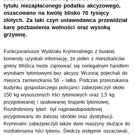
tytułu niezapłaconego podatku akcyzowego,
oszacowano na kwotę blisko 70 tysięcy
złotych. Za taki czyn ustawodawca przewidział
karę pozbawienia wolności oraz wysoką
grzywnę.
Funkcjonariusze Wydziału Kryminalnego z buskiej
komendy uzyskali informację, że jeden z mieszkańców
gminy Wiślica może zajmować się nielegalnym handlem
wyrobami tytoniowymi bez akcyzy. Wczoraj pojechali do
miejsca zamieszkania 56 – latka. Podczas przeszukania
budynku gospodarczego policjanci zabezpieczyli około
150 kg wysuszonych liści tytoniowych oraz 1,5 kg
przygotowanej i spakowanej krajanki tytoniowej.
Rozdrobniony tytoń był najprawdopodobniej
przygotowany do dalszej obróbki oraz dystrybucji.
Kryminalni zabezpieczyli także dwie maszyny służące do
rozdrabniania liści tytoniu. Śledczy wstępnie oszacowali,