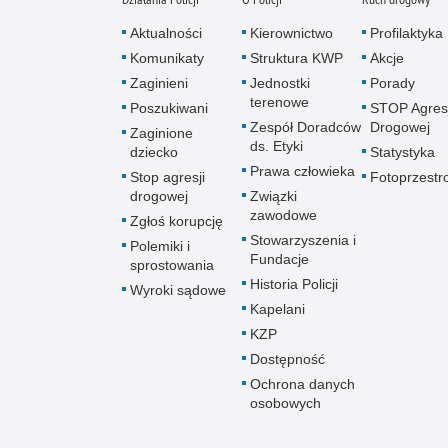
Aktualności
Kierownictwo
Profilaktyka
Komunikaty
Struktura KWP
Akcje
Zaginieni
Jednostki
Porady
terenowe
Poszukiwani
STOP Agresj
Zespół Doradców
Drogowej
Zaginione
ds. Etyki
dziecko
Statystyka
Prawa człowieka
Stop agresji
Fotoprzestr
drogowej
Związki
zawodowe
Zgłoś korupcję
Stowarzyszenia i
Polemiki i
Fundacje
sprostowania
Historia Policji
Wyroki sądowe
Kapelani
KZP
Dostępność
Ochrona danych
osobowych