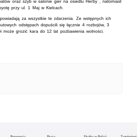
atów oraz szyb w salonie gier na osiedlu Herby , natomiast
yotę przy ul. 1 Maj w Kielcach.
dpowiadają za wszystkie te zdarzenia. Ze wstępnych ich
utowych odstępach dopuścili się łącznie 4 rozbojów, 3
wi może grozić kara do 12 lat pozbawienia wolności.
Prewencja
Praca
Służba w Policji
Zamówienia