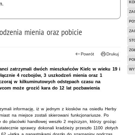
KO
m.
ZAG
PO
odzenia mienia oraz pobicie
ZA
ST
ZG
Powrót
Drukuj
PO
anci zatrzymali dwóch mieszkańców Kielc w wieku 19 i
WY
 łącznie 4 rozbojów, 3 uszkodzeń mienia oraz 1
wczoraj w kilkuminutowych odstępach czasu na
awcom może grozić kara do 12 lat pozbawienia
rzymali informację, iż w jednym z kiosków na osiedlu Herby
iast na miejsce zostali skierowani funkcjonariusze. Po
 że do placówki handlowej weszło 2 mężczyzn, którzy grożąc
tatecznie sprawcy dokonali kradzieży przeszło 1100 złotych
 62 –latką a napastnikami doszło do szarpaniny podczas,