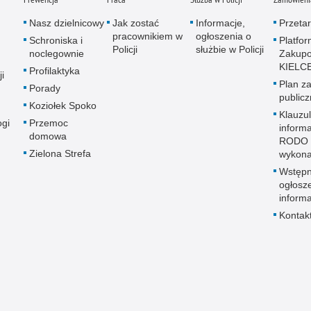
Nasz dzielnicowy
Jak zostać
Informacje,
Przetar
pracownikiem w
ogłoszenia o
Schroniska i
Platfo
Policji
służbie w Policji
noclegownie
Zakup
KIELC
Profilaktyka
i
Plan z
Porady
public
Koziołek Spoko
Klauzu
ogi
Przemoc
inform
domowa
RODO 
Zielona Strefa
wykon
Wstęp
ogłosz
informa
Kontak