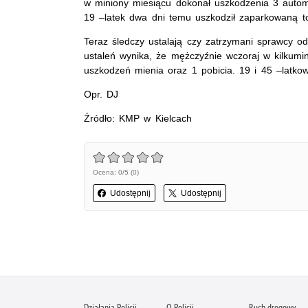
w miniony miesiącu dokonał uszkodzenia 3 autom
19 –latek dwa dni temu uszkodził zaparkowaną to
Teraz śledczy ustalają czy zatrzymani sprawcy o
ustaleń wynika, że mężczyźnie wczoraj w kilkumin
uszkodzeń mienia oraz 1 pobicia. 19 i 45 –latko
Opr. DJ
Źródło: KMP w Kielcach
Ocena: 0/5 (0)
Udostępnij
Udostępnij
Działania Policji
O Policji
Ruch drogowy