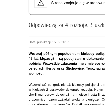
Strona znajduje się w archiwu
Odpowiedzą za 4 rozboje, 3 uszk
Data publikacji 15.02.2017
Wczoraj późnym popołudniem kieleccy policj
45 lat. Mężczyźni są podejrzani o dokonanie
pobicia. Wszystkie zdarzenia mały miejsce 
osiedlach Herby oraz Ślichowice. Teraz spr
wolności.
Wczoraj tuż po godzinie 16 kieleccy policjanci ot
w Kielcach 2 sprawców dokonało rozboju. Natychm
chwili mundurowi dojechali na miejsce i ustalili,
pracownicy nożem zażądali wydania pieniędzy. Os
oraz kilkunastu papierosów. Dodatkowo pomiędzy