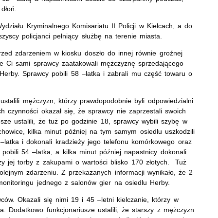
 dłoń.
ydziału Kryminalnego Komisariatu II Policji w Kielcach, a do
yscy policjanci pełniący służbę na terenie miasta.
t przed zdarzeniem w kiosku doszło do innej równie groźnej
nie Ci sami sprawcy zaatakowali mężczyznę sprzedającego
Herby. Sprawcy pobili 58 –latka i zabrali mu część towaru o
ustalili mężczyzn, którzy prawdopodobnie byli odpowiedzialni
 czynności okazał się, że sprawcy nie zaprzestali swoich
ze ustalili, że tuż po godzinie 18, sprawcy wybili szybę w
howice, kilka minut później na tym samym osiedlu uszkodzili
 –latka i dokonali kradzieży jego telefonu komórkowego oraz
 pobili 54 –latka, a kilka minut później napastnicy dokonali
eży jej torby z zakupami o wartości blisko 170 złotych. Tuż
kolejnym zdarzeniu. Z przekazanych informacji wynikało, że 2
monitoringu jednego z salonów gier na osiedlu Herby.
wców. Okazali się nimi 19 i 45 –letni kielczanie, którzy w
a. Dodatkowo funkcjonariusze ustalili, że starszy z mężczyzn