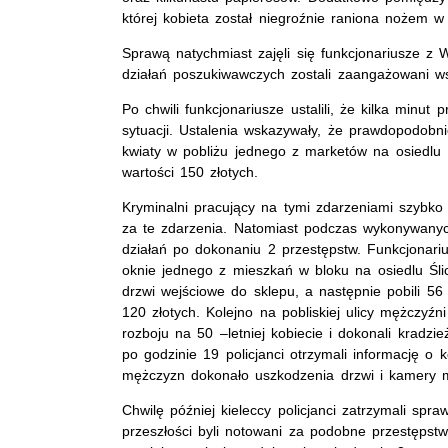
której kobieta został niegroźnie raniona nożem w
Sprawą natychmiast zajęli się funkcjonariusze z W
działań poszukiwawczych zostali zaangażowani wsz
Po chwili funkcjonariusze ustalili, że kilka minu
sytuacji. Ustalenia wskazywały, że prawdopodob
kwiaty w pobliżu jednego z marketów na osiedlu 
wartości 150 złotych.
Kryminalni pracujący na tymi zdarzeniami szybko 
za te zdarzenia. Natomiast podczas wykonywanych
działań po dokonaniu 2 przestępstw. Funkcjonarius
oknie jednego z mieszkań w bloku na osiedlu Ślic
drzwi wejściowe do sklepu, a następnie pobili 56
120 złotych. Kolejno na pobliskiej ulicy mężczyźni
rozboju na 50 –letniej kobiecie i dokonali kradzi
po godzinie 19 policjanci otrzymali informację o 
mężczyzn dokonało uszkodzenia drzwi i kamery 
Chwilę później kieleccy policjanci zatrzymali spra
przeszłości byli notowani za podobne przestępstw