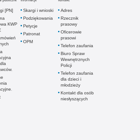
gi [PN]
Skargi i wnioski
Adres
rma
Podziękowania
Rzecznik
owa KWP
prasowy
Petycje
E
Oficerowie
Patronat
amówień
prasowi
OPM
znych
Telefon zaufania
la
Biuro Spraw
acyjna
Wewnętrznych
dla
Policji
awców.
Telefon zaufania
ne
dla dzieci i
enia
młodzieży
cyjne.
Kontakt dla osób
t
niesłyszących