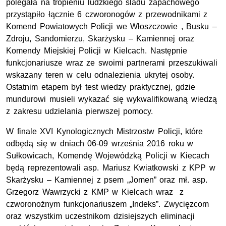
polegała na tropieniu ludzkiego śladu zapachowego
przystąpiło łącznie 6 czworonogów z przewodnikami z
Komend Powiatowych Policji we Włoszczowie , Busku –
Zdroju, Sandomierzu, Skarżysku – Kamiennej oraz
Komendy Miejskiej Policji w Kielcach. Następnie
funkcjonariusze wraz ze swoimi partnerami przeszukiwali
wskazany teren w celu odnalezienia ukrytej osoby.
Ostatnim etapem był test wiedzy praktycznej, gdzie
mundurowi musieli wykazać się wykwalifikowaną wiedzą
z zakresu udzielania pierwszej pomocy.
W finale XVI Kynologicznych Mistrzostw Policji, które
odbędą się w dniach 06-09 września 2016 roku w
Sułkowicach, Komendę Wojewódzką Policji w Kiecach
będą reprezentowali asp. Mariusz Kwiatkowski z KPP w
Skarżysku – Kamiennej z psem „Jomen” oraz mł. asp.
Grzegorz Wawrzycki z KMP w Kielcach wraz z
czworonożnym funkcjonariuszem „Indeks”. Zwycięzcom
oraz wszystkim uczestnikom dzisiejszych eliminacji