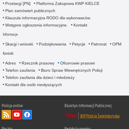
Przetargi [PN]
Platforma Zakupowa KWP KIELCE
Plan zamówień publicznych
Klauzula informacyjna RODO dla wykonawców.
Wstępne ogłoszenia informacyjne.
Kontakt
Informacje
Skargi i wnioski
Podziękowania
Petycje
Patronat
OPM
Kontakt
Adres
Rzecznik prasowy
Oficerowie prasowi
Telefon zaufania
Biuro Spraw Wewnętrznych Policji
Telefon zaufania dla dzieci i młodzieży
Kontakt dla osób niesłyszących
Policja online
Biuletyn Informacji Publicznej
BIP Policja Świętokrzyska
Poczta
Redakcja serwisu