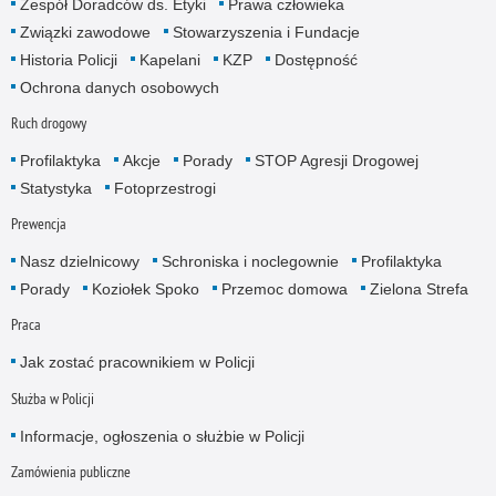
Zespół Doradców ds. Etyki
Prawa człowieka
Związki zawodowe
Stowarzyszenia i Fundacje
Historia Policji
Kapelani
KZP
Dostępność
Ochrona danych osobowych
Ruch drogowy
Profilaktyka
Akcje
Porady
STOP Agresji Drogowej
Statystyka
Fotoprzestrogi
Prewencja
Nasz dzielnicowy
Schroniska i noclegownie
Profilaktyka
Porady
Koziołek Spoko
Przemoc domowa
Zielona Strefa
Praca
Jak zostać pracownikiem w Policji
Służba w Policji
Informacje, ogłoszenia o służbie w Policji
Zamówienia publiczne