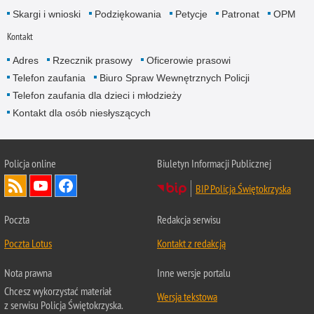
Skargi i wnioski
Podziękowania
Petycje
Patronat
OPM
Kontakt
Adres
Rzecznik prasowy
Oficerowie prasowi
Telefon zaufania
Biuro Spraw Wewnętrznych Policji
Telefon zaufania dla dzieci i młodzieży
Kontakt dla osób niesłyszących
Policja online
Biuletyn Informacji Publicznej
BIP Policja Świętokrzyska
Poczta
Redakcja serwisu
Poczta Lotus
Kontakt z redakcją
Nota prawna
Inne wersje portalu
Chcesz wykorzystać materiał
Wersja tekstowa
z serwisu Policja Świętokrzyska.