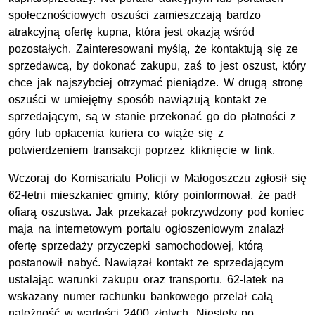
społecznościowych oszuści zamieszczają bardzo
atrakcyjną ofertę kupna, która jest okazją wśród
pozostałych. Zainteresowani myślą, że kontaktują się ze
sprzedawcą, by dokonać zakupu, zaś to jest oszust, który
chce jak najszybciej otrzymać pieniądze. W drugą stronę
oszuści w umiejętny sposób nawiązują kontakt ze
sprzedającym, są w stanie przekonać go do płatności z
góry lub opłacenia kuriera co wiąże się z
potwierdzeniem transakcji poprzez kliknięcie w link.
Wczoraj do Komisariatu Policji w Małogoszczu zgłosił się
62-letni mieszkaniec gminy, który poinformował, że padł
ofiarą oszustwa. Jak przekazał pokrzywdzony pod koniec
maja na internetowym portalu ogłoszeniowym znalazł
ofertę sprzedaży przyczepki samochodowej, którą
postanowił nabyć. Nawiązał kontakt ze sprzedającym
ustalając warunki zakupu oraz transportu. 62-latek na
wskazany numer rachunku bankowego przelał całą
należność w wartości 2400 złotych. Niestety po